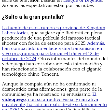
serie de televisión basada en
League of Legends
,
Arcane, las expectativas están por las nubes.
¿Salto a la gran pantalla?
La fuente de estos rumores proviene de Kingdom
Laboratories
, que sugiere que Riot está en plena
producción de una película del famoso tactical
shooter con fecha de estreno para 2025.
Además,
han compartido un enlace a una transmisión en
vivo programada para lanzar el tráiler el 12 de
octubre de 2024
. Otros informantes del mundo del
videojuego han corroborado esta información y
han mencionado la colaboración con el gigante
tecnológico chino, Tencent.
Aunque la compaía aún no ha confirmado ni
desmentido estas afirmaciones, gran parte de la
comunidad ya ha mostrado su entusiasmo.
El
videojuego
, con su atractivo visual y narrativa
envolvente, ha sido un éxito desde su lanzamiento
en 2020.
Y no es solo un juego táctico FPS; la