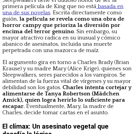
Sleepwalkers tiene el dudoso honor de ser la
primera película de King que no está
basada en
una de sus novelas
. Escrita directamente como
guión,
la película se revela como una obra de
horror campy que prioriza la diversión por
encima del terror genuino
. Sin embargo, su
mayor atractivo radica en su inusual y cómico
abanico de asesinatos, incluida una muerte
perpetrada con una mazorca de maíz.
El argumento gira en torno a Charles Brady (Brian
Krause) y su madre Mary (Alice Krige), quienes son
Sleepwalkers, seres parecidos a los vampiros. Se
alimentan de la fuerza vital de vírgenes y su mayor
debilidad son los gatos.
Charles intenta cortejar y
alimentarse de Tanya Robertson (Mädchen
Amick), quien logra herirlo lo suficiente para
escapar.
Eventualmente, Mary, la madre de
Charles, decide tomar cartas en el asunto.
El clímax: Un asesinato vegetal que