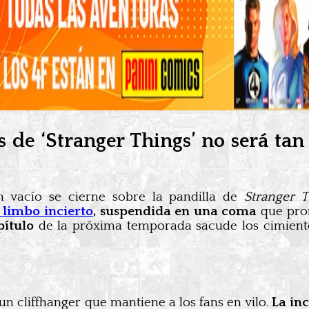
s de ‘Stranger Things’ no será tan
n vacío se cierne sobre la pandilla de
Stranger T
 limbo incierto
, suspendida en una coma
que prom
ítulo
de la próxima temporada sacude los cimiento
 cliffhanger que mantiene a los fans en vilo.
La in