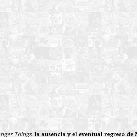
anger Things
,
la ausencia y el eventual regreso de