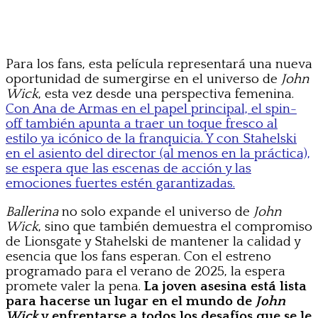
Para los fans, esta película representará una nueva
oportunidad de sumergirse en el universo de
John
Wick
, esta vez desde una perspectiva femenina.
Con Ana de Armas en el papel principal, el spin-
off también apunta a traer un toque fresco al
estilo ya icónico de la franquicia. Y con Stahelski
en el asiento del director (al menos en la práctica),
se espera que las escenas de acción y las
emociones fuertes estén garantizadas.
Ballerina
no solo expande el universo de
John
Wick
, sino que también demuestra el compromiso
de Lionsgate y Stahelski de mantener la calidad y
esencia que los fans esperan. Con el estreno
programado para el verano de 2025, la espera
promete valer la pena.
La joven asesina está lista
para hacerse un lugar en el mundo de
John
Wick
y enfrentarse a todos los desafíos que se le