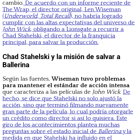
cambio.
De acuerdo con un informe reciente de
The Wrap, el director original, Len Wiseman
(
Underworld
,
Total Recall
), no habría logrado
cumplir con las altas expectativas del universo de
John Wick
, obligando a Lionsgate a recurrir a
Chad Stahelski, el director de la franquicia
principal, para salvar la producción.
Chad Stahelski y la misión de salvar a
Ballerina
Según las fuentes,
Wiseman tuvo problemas
para mantener el estándar de acción intensa
que caracteriza a las películas de
John Wick
.
De
hecho, se dice que Stahelski no solo ajustó la
acción, sino que terminó filmando nuevamente
gran parte de la película, lo cual podría otorgarle
un crédito como director si así lo quisiera. Este
giro de los acontecimientos plantea muchas
preguntas sobre el estado inicial de
Ballerina
y la
medida en que Stahelski ha influido en el