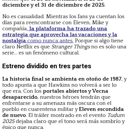
diciembre y el 31 de diciembre de 2025
.
No es casualidad. Mientras los fans ya cuentan los
días para reencontrarse con Eleven, Mike y
compañía,
la plataforma ha trazado una
estrategia que aprovecha las vacaciones y la
nostalgia
como nunca antes.
Porque si algo tiene
claro Netflix es que
Stranger Things
no es solo una
serie… es un fenómeno cultural.
Estreno dividido en tres partes
La historia final se ambienta en otoño de 1987
, y
todo apunta a que Hawkins no volverá a ser lo
que era. Con los
portales abiertos y Vecna
desaparecido
, nuestros héroes tendrán que
enfrentarse a su amenaza más oscura con el
pueblo en cuarentena militar y
Eleven escondida
de nuevo
. El tráiler mostrado en el evento
Tudum
2025
dejaba claro que el tono será más sombrío y
épico que nunca.