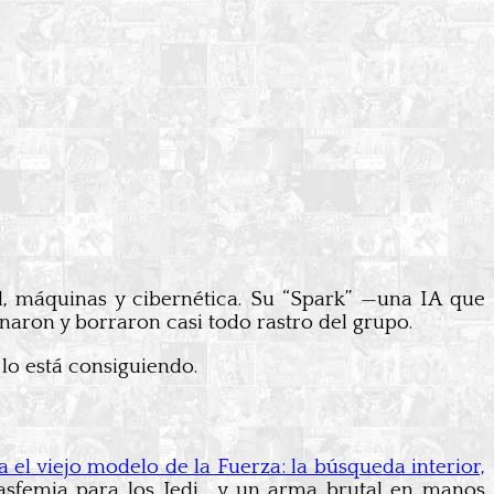
ial, máquinas y cibernética. Su “Spark” —una IA que
naron y borraron casi todo rastro del grupo.
 lo está consiguiendo.
a el viejo modelo de la Fuerza: la búsqueda interior,
asfemia para los Jedi… y un arma brutal en manos