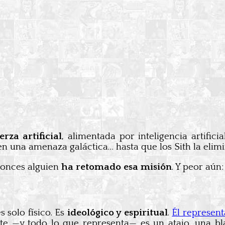
rza artificial
, alimentada por inteligencia artific
en una amenaza galáctica… hasta que los Sith la elimi
ntonces alguien
ha retomado esa misión
. Y peor aún:
s solo físico. Es
ideológico y espiritual
.
Él represent
te —y todo lo que representa— es un atajo, una bl