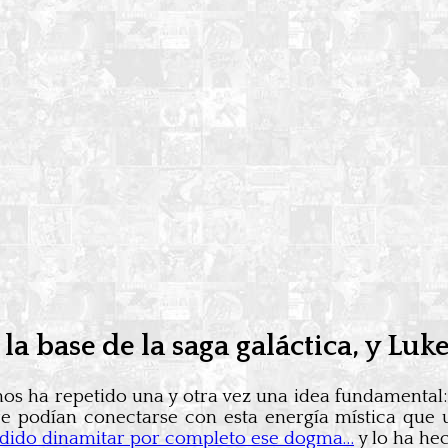
la base de la saga galáctica, y Lu
os ha repetido una y otra vez una idea fundamental
e podían conectarse con esta energía mística que u
dido dinamitar por completo ese dogma…
y lo ha hec