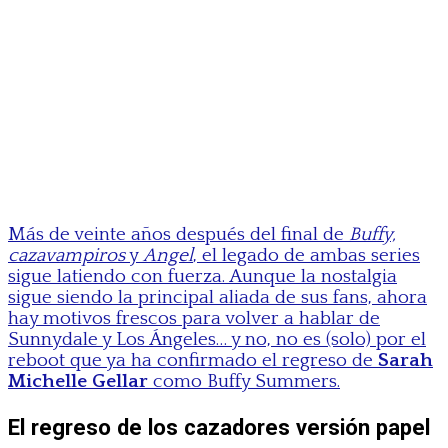
Más de veinte años después del final de
Buffy,
cazavampiros
y
Angel
, el legado de ambas series
sigue latiendo con fuerza. Aunque la nostalgia
sigue siendo la principal aliada de sus fans, ahora
hay motivos frescos para volver a hablar de
Sunnydale y Los Ángeles… y no, no es (solo) por el
reboot que ya ha confirmado el regreso de
Sarah
Michelle Gellar
como Buffy Summers.
El regreso de los cazadores versión papel