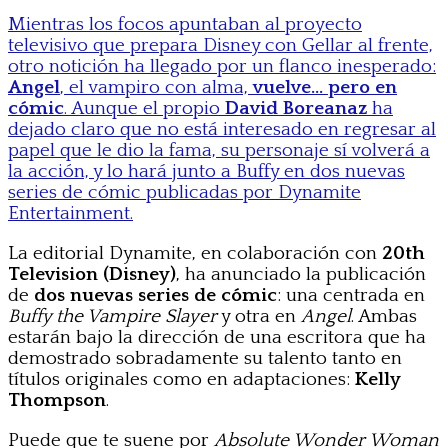
Mientras los focos apuntaban al proyecto
televisivo que prepara Disney con Gellar al frente,
otro notición ha llegado por un flanco inesperado:
Angel
, el vampiro con alma,
vuelve… pero en
cómic
. Aunque el propio
David Boreanaz
ha
dejado claro que no está interesado en regresar al
papel que le dio la fama, su personaje sí volverá a
la acción, y lo hará junto a Buffy en dos nuevas
series de cómic publicadas por Dynamite
Entertainment.
La editorial Dynamite, en colaboración con
20th
Television (Disney)
, ha anunciado la publicación
de
dos nuevas series de cómic
: una centrada en
Buffy the Vampire Slayer
y otra en
Angel
. Ambas
estarán bajo la dirección de una escritora que ha
demostrado sobradamente su talento tanto en
títulos originales como en adaptaciones:
Kelly
Thompson
.
Puede que te suene por
Absolute Wonder Woman