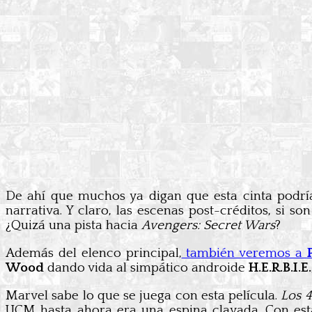
De ahí que muchos ya digan que esta cinta podr
narrativa. Y claro, las escenas post-créditos, si son
¿Quizá una pista hacia
Avengers: Secret Wars
?
Además del elenco principal,
también veremos a
Wood
dando vida al simpático androide
H.E.R.B.I.E.
Marvel sabe lo que se juega con esta película.
Los 4
UCM hasta ahora era una espina clavada. Con es