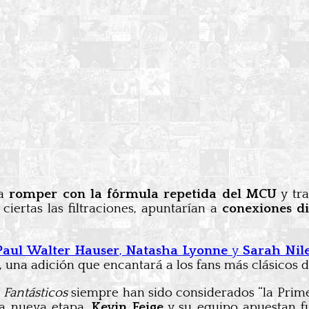
ía
romper con la fórmula repetida del MCU
y tra
 ciertas las filtraciones, apuntarían a
conexiones di
Paul Walter Hauser
,
Natasha Lyonne
y
Sarah Nil
, una adición que encantará a los fans más clásicos d
 Fantásticos
siempre han sido considerados “la Primer
ta nueva etapa,
Kevin Feige
y su equipo apuestan fue