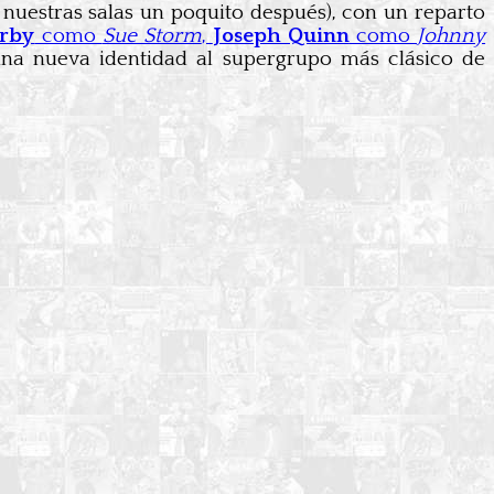
 nuestras salas un poquito después), con un reparto
irby
como
Sue Storm
,
Joseph Quinn
como
Johnny
na nueva identidad al supergrupo más clásico de