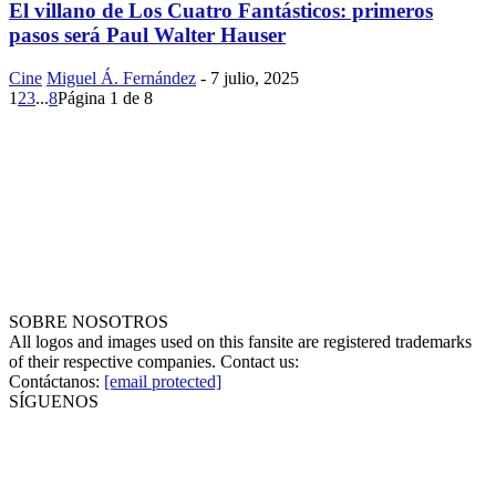
El villano de Los Cuatro Fantásticos: primeros
pasos será Paul Walter Hauser
Cine
Miguel Á. Fernández
-
7 julio, 2025
1
2
3
...
8
Página 1 de 8
SOBRE NOSOTROS
All logos and images used on this fansite are registered trademarks
of their respective companies. Contact us:
Contáctanos:
[email protected]
SÍGUENOS