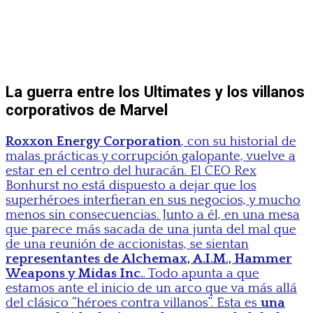
La guerra entre los Ultimates y los villanos
corporativos de Marvel
Roxxon Energy Corporation
, con su historial de
malas prácticas y corrupción galopante, vuelve a
estar en el centro del huracán. El CEO Rex
Bonhurst no está dispuesto a dejar que los
superhéroes interfieran en sus negocios, y mucho
menos sin consecuencias. Junto a él, en una mesa
que parece más sacada de una junta del mal que
de una reunión de accionistas, se sientan
representantes de Alchemax, A.I.M., Hammer
Weapons y Midas Inc.
. Todo apunta a que
estamos ante el inicio de un arco que va más allá
del clásico “héroes contra villanos”. Esta es
una