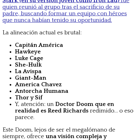
Stark (en su versión joven como Iron Lad)
fue
quien reunió al grupo tras el sacrificio de su
padre, buscando formar un equipo con héroes
que nunca habían tenido su oportunidad.
La alineación actual es brutal:
Capitán América
Hawkeye
Luke Cage
She-Hulk
La Avispa
Giant-Man
America Chavez
Antorcha Humana
Thor y Sif
Y, atención: un
Doctor Doom que en
realidad es Reed Richards
redimido… o eso
parece.
Este Doom, lejos de ser el megalómano de
siempre, ofrece
una visión compleja y