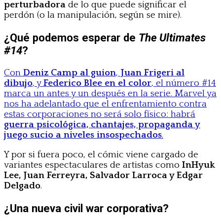
perturbadora
de lo que puede significar el
perdón (o la manipulación, según se mire).
¿Qué podemos esperar de
The Ultimates
#14
?
Con
Deniz Camp al guion
,
Juan Frigeri al
dibujo
, y
Federico Blee en el color
, el número #14
marca un antes y un después en la serie. Marvel ya
nos ha adelantado que el enfrentamiento contra
estas corporaciones no será solo físico: habrá
guerra psicológica, chantajes, propaganda y
juego sucio a niveles insospechados
.
Y por si fuera poco, el cómic viene cargado de
variantes espectaculares de artistas como
InHyuk
Lee, Juan Ferreyra, Salvador Larroca y Edgar
Delgado
.
¿Una nueva civil war corporativa?