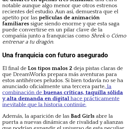
notable aunque algo menor que otros estrenos
recientes del estudio. Aun así, demuestra que el
apetito por las
películas de animación
familiares
sigue siendo enorme y que esta saga
puede convertirse en un pilar clave de la
compañía junto a franquicias como
Shrek
o
Cómo
entrenar a tu dragón
.
Una franquicia con futuro asegurado
El final de
Los tipos malos 2
deja pistas claras de
que DreamWorks prepara más aventuras para
estos antihéroes peludos. Si bien todavía no se ha
anunciado oficialmente una tercera parte,
la
combinación de
buenas críticas, taquilla sólida
y alta demanda en digital
hace prácticamente
inevitable que la historia continúe.
Además, la aparición de las
Bad Girls
abre la
puerta a nuevas dinámicas de rivalidad y alianzas
que podrían expandir el universo de esta peculiar