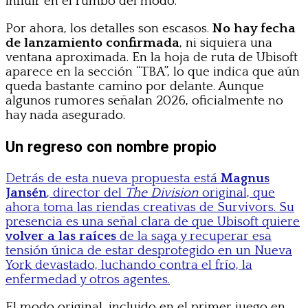
influir en el rumbo del modo.
Por ahora, los detalles son escasos.
No hay fecha
de lanzamiento confirmada
, ni siquiera una
ventana aproximada. En la hoja de ruta de Ubisoft
aparece en la sección “TBA”, lo que indica que aún
queda bastante camino por delante. Aunque
algunos rumores señalan 2026, oficialmente no
hay nada asegurado.
Un regreso con nombre propio
Detrás de esta nueva propuesta está
Magnus
Jansén
, director del
The Division
original, que
ahora toma las riendas creativas de Survivors. Su
presencia es una señal clara de que Ubisoft quiere
volver a las raíces
de la saga y recuperar esa
tensión única de estar desprotegido en un Nueva
York devastado, luchando contra el frío, la
enfermedad y otros agentes.
El modo original, incluido en el primer juego en