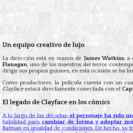
Un equipo creativo de lujo
La dirección está en manos de
James Watkins
, a
Flanagan
, uno de los maestros del terror contem
dirigir sus propios guiones, en esta ocasión se ha l
Como productores, la película cuenta con un cu
Clayface
estará directamente conectada con el
Cap
El legado de Clayface en los cómics
A lo largo de las décadas,
el personaje ha sido un
habilidad para
cambiar de forma y adoptar múl
Batman en igualdad de condiciones. De hecho, su t