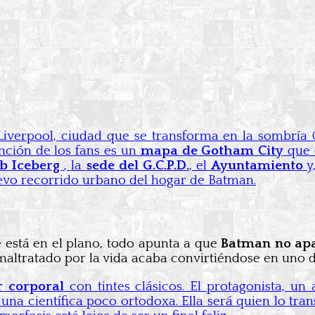
iverpool, ciudad que se transforma en la sombría 
ención de los fans es un
mapa de Gotham City
que 
ub
Iceberg
, la
sede del G.C.P.D.
, el
Ayuntamiento
y
evo recorrido urbano del hogar de Batman.
 está en el plano, todo apunta a que
Batman no apa
altratado por la vida acaba convirtiéndose en uno d
r corporal
con tintes clásicos. El protagonista, u
una científica poco ortodoxa. Ella será quien lo tra