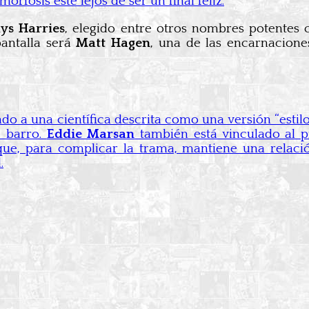
rfosis esté lejos de ser un final feliz.
ys Harries
, elegido entre otros nombres potentes
pantalla será
Matt Hagen
, una de las encarnacione
ndo a una científica descrita como una versión “esti
e barro.
Eddie Marsan
también está vinculado al p
 que, para complicar la trama, mantiene una relac
.