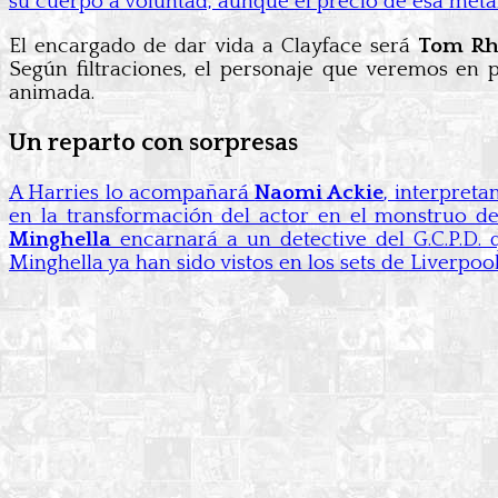
su cuerpo a voluntad, aunque el precio de esa metamo
El encargado de dar vida a Clayface será
Tom Rh
Según filtraciones, el personaje que veremos en 
animada.
Un reparto con sorpresas
A Harries lo acompañará
Naomi Ackie
, interpreta
en la transformación del actor en el monstruo d
Minghella
encarnará a un detective del G.C.P.D.
Minghella ya han sido vistos en los sets de Liverpool