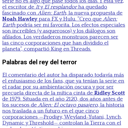
serie no es algo que pase todos los días. Y esta vez,
el escritor de
It
y
El resplandor
ha quedado
fascinado con
Alien: Earth
, la nueva propuesta de
Noah Hawley
para FX y Hulu. “Creo que
Alien:
Earth
podría ser mi favorita. Los efectos especiales
son increíbles (y asquerosos) y los diálogos son
afilados. Los verdaderos monstruos parecen ser
las cinco corporaciones que han dividido el
planeta”, compartió King en Threads.
Palabras del rey del terror
El comentario del autor ha disparado todavía más
el entusiasmo de los fans, que ya tenían la serie en
el radar por su ambientación oscura y por ser
precuela directa de la mítica cinta de
Ridley Scott
de 1979. Situada en el año 2120, dos años antes de
los sucesos de
Alien: El octavo pasajero
, la historia
nos traslada a un futuro en el que cinco
corporaciones —Prodigy, Weyland-Yutani, Lynch,
Dynamic y Threshold— controlan la Tierra con el