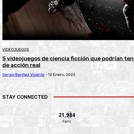
VIDEOJUEGOS
5 videojuegos de ciencia ficción que podrían te
de acción real
Sergio Benítez Vicente
-
12 Enero, 2023
STAY CONNECTED
21,984
Fans