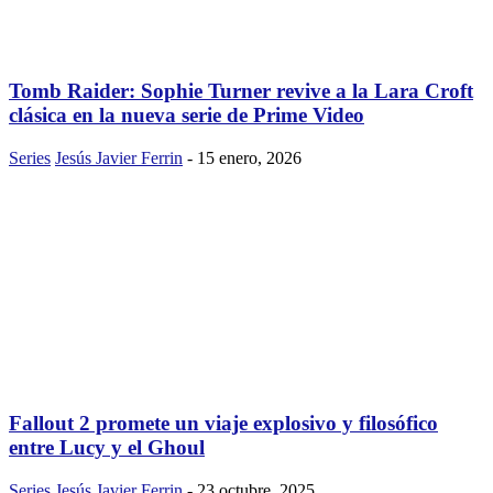
Tomb Raider: Sophie Turner revive a la Lara Croft
clásica en la nueva serie de Prime Video
Series
Jesús Javier Ferrin
-
15 enero, 2026
Fallout 2 promete un viaje explosivo y filosófico
entre Lucy y el Ghoul
Series
Jesús Javier Ferrin
-
23 octubre, 2025