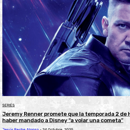
SERIES
Jeremy Renner promete que la temporada 2 de H
haber mandado a Disney “a volar una cometa”
Jesús Reche Alonso
-
24 Octubre, 2025