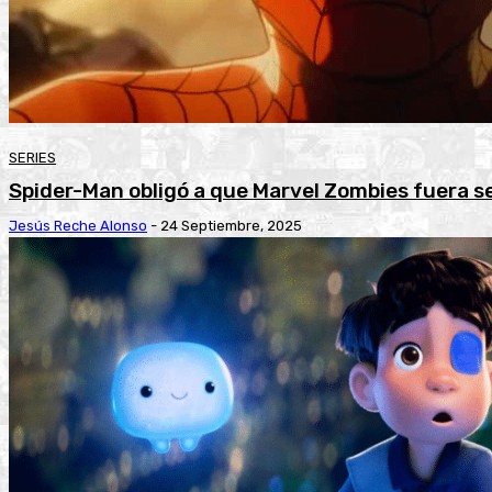
SERIES
Spider-Man obligó a que Marvel Zombies fuera ser
Jesús Reche Alonso
-
24 Septiembre, 2025