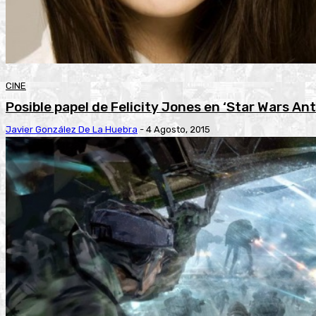
CINE
Posible papel de Felicity Jones en ‘Star Wars An
Javier González De La Huebra
-
4 Agosto, 2015