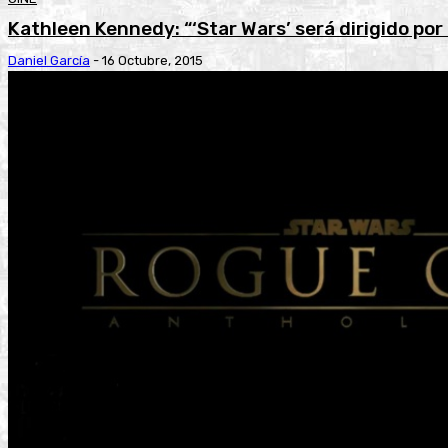
Kathleen Kennedy: “‘Star Wars’ será dirigido por
Daniel García
-
16 Octubre, 2015