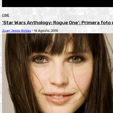
CINE
‘Star Wars Anthology: Rogue One’: Primera foto 
Juan Jesús Botías
-
16 Agosto, 2015