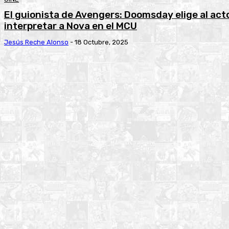
El guionista de Avengers: Doomsday elige al act
interpretar a Nova en el MCU
Jesús Reche Alonso
-
18 Octubre, 2025