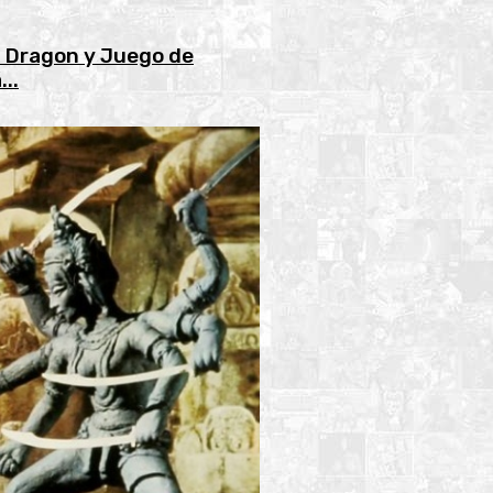
l Dragon y Juego de
..