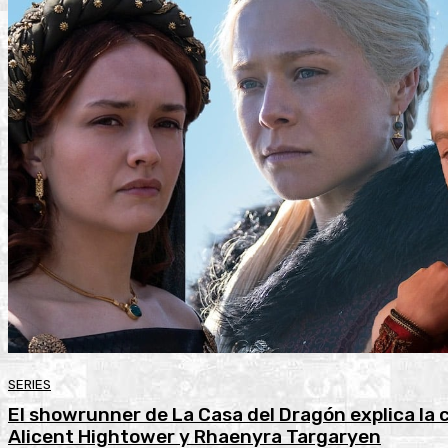
SERIES
El showrunner de La Casa del Dragón explica la 
Alicent Hightower y Rhaenyra Targaryen