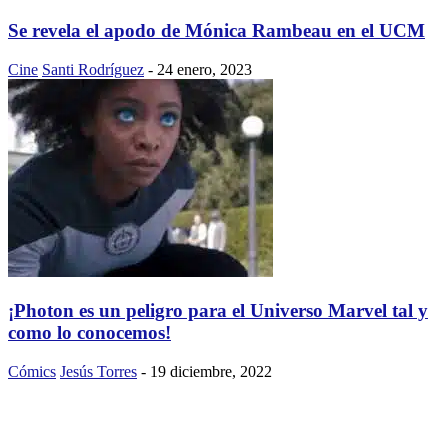
Se revela el apodo de Mónica Rambeau en el UCM
Cine
Santi Rodríguez
-
24 enero, 2023
¡Photon es un peligro para el Universo Marvel tal y
como lo conocemos!
Cómics
Jesús Torres
-
19 diciembre, 2022