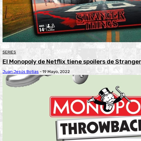
SERIES
El Monopoly de Netflix tiene spoilers de Strange
Juan Jesús Botías
-
19 Mayo, 2022