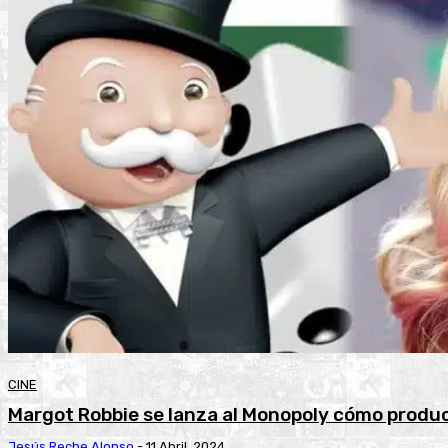
CINE
Margot Robbie se lanza al Monopoly cómo produ
Jesús Reche Alonso
-
11 Abril, 2024