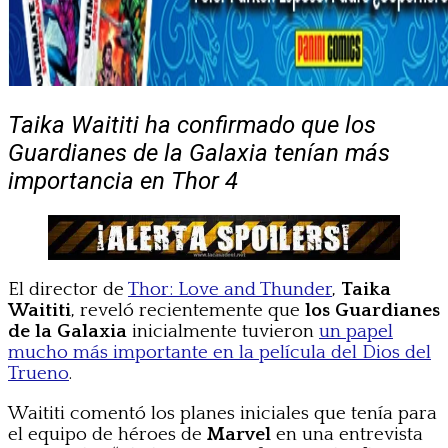
Taika Waititi ha confirmado que los
Guardianes de la Galaxia tenían más
importancia en Thor 4
El director de
Thor: Love and Thunder
,
Taika
Waititi
, reveló recientemente que
los Guardianes
de la Galaxia
inicialmente tuvieron
un papel
mucho más importante en la película del Dios del
Trueno
.
Waititi comentó los planes iniciales que tenía para
el equipo de héroes de
Marvel
en una entrevista