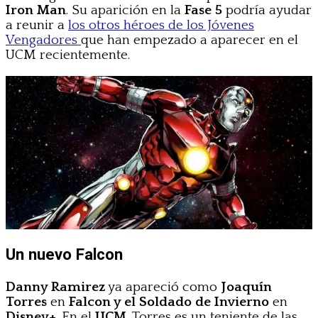
Iron Man
. Su aparición en la
Fase 5
podría ayudar
a reunir a
los otros héroes de los Jóvenes
Vengadores
que han empezado a aparecer en el
UCM recientemente.
Un nuevo Falcon
Danny Ramirez
ya apareció como
Joaquín
Torres
en
Falcon y el Soldado de Invierno
en
Disney+
. En el
UCM
, Torres es un teniente de las