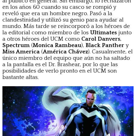
al público en general. Sin embargo, lo rechazaron
en los años 60 cuando su casco se rompió y
reveló que era un hombre negro. Pasó a la
clandestinidad y utilizó su genio para ayudar al
mundo. Más tarde se reincorporó a los héroes de
la editorial como miembro de los
Ultimates
junto
a otros héroes del UCM como
Carol Danvers
,
Spectrum
(
Monica Rambeau
),
Black Panther
y
Miss America
(
América Chávez
). Casualmente, el
único miembro del equipo que aún no ha saltado
a la pantalla es el Dr. Brashear, por lo que las
posibilidades de verlo pronto en el UCM son
bastante altas.