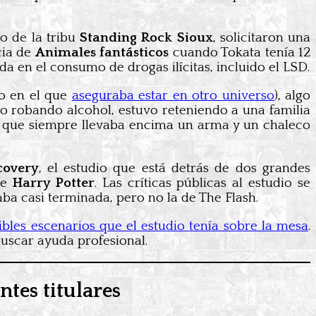
o de la tribu
Standing Rock Sioux
, solicitaron una
cia de
Animales fantásticos
cuando Tokata tenía 12
ada en el consumo de drogas ilícitas, incluido el LSD.
no en el que
aseguraba estar en otro universo
), algo
io robando alcohol, estuvo reteniendo a una familia
 lo que siempre llevaba encima un arma y un chaleco
covery
, el estudio que está detrás de dos grandes
de
Harry Potter
. Las críticas públicas al estudio se
aba casi terminada, pero no la de The Flash.
ibles escenarios que el estudio tenía sobre la mesa
.
uscar ayuda profesional.
ntes titulares