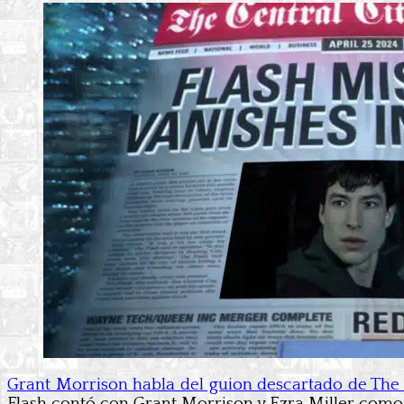
Grant Morrison habla del guion descartado de The 
Flash contó con Grant Morrison y Ezra Miller como 