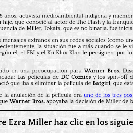
18 años, activista medioambiental indígena y miembr
hije, que conoció al actor de The Flash y la franqui
luencia de Miller, Tokata, que es no binaria, fue inici
ios mensajes extraños en sus redes sociales (como u
cientemente, la situación fue a más cuando se le v
egún él, el FBI y el Ku Klux Klan le persiguen, por
rtido en una preocupación para
Warner Bros. Dis
acada: Las películas de
DC Comics
y los spin-off 
ció que iba a eliminar la película de
Batgirl
, que est
 la anulación de la película era
uno de los tres pos
 que
Warner Bros.
apoyaba la decisión de Miller de b
e Ezra Miller haz clic en los siguie