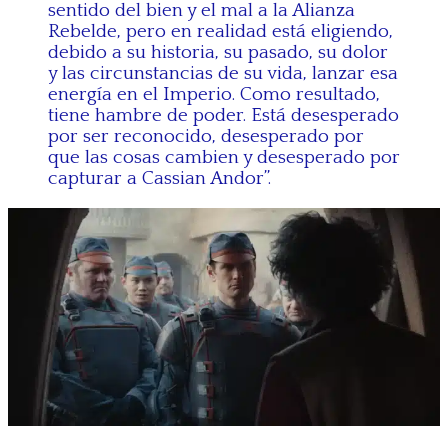
sentido del bien y el mal a la Alianza
Rebelde, pero en realidad está eligiendo,
debido a su historia, su pasado, su dolor
y las circunstancias de su vida, lanzar esa
energía en el Imperio. Como resultado,
tiene hambre de poder. Está desesperado
por ser reconocido, desesperado por
que las cosas cambien y desesperado por
capturar a Cassian Andor”.