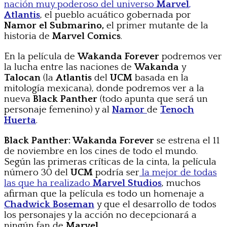
nación muy poderoso del universo
Marvel
,
Atlantis
, el pueblo acuático gobernada por
Namor el Submarino,
el primer mutante de la
historia de
Marvel Comics
.
En la película de
Wakanda Forever
podremos ver
la lucha entre las naciones de
Wakanda
y
Talocan
(la
Atlantis
del
UCM
basada en la
mitología mexicana), donde podremos ver a la
nueva
Black Panther
(todo apunta que será un
personaje femenino) y al
Namor
de
Tenoch
Huerta
.
Black Panther: Wakanda Forever
se estrena el 11
de noviembre en los cines de todo el mundo.
Según las primeras críticas de la cinta, la película
número 30 del
UCM
podría ser
la mejor de todas
las que ha realizado
Marvel Studios
, muchos
afirman que la película es todo un homenaje a
Chadwick
Boseman
y que el desarrollo de todos
los personajes y la acción no decepcionará a
ningún fan de
Marvel
.