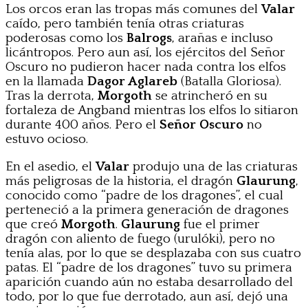
Los orcos eran las tropas más comunes del
Valar
caído, pero también tenía otras criaturas
poderosas como los
Balrogs
, arañas e incluso
licántropos. Pero aun así, los ejércitos del Señor
Oscuro no pudieron hacer nada contra los elfos
en la llamada
Dagor Aglareb
(Batalla Gloriosa).
Tras la derrota,
Morgoth
se atrincheró en su
fortaleza de Angband mientras los elfos lo sitiaron
durante 400 años. Pero el
Señor Oscuro
no
estuvo ocioso.
En el asedio, el
Valar
produjo una de las criaturas
más peligrosas de la historia, el dragón
Glaurung
,
conocido como “padre de los dragones”, el cual
perteneció a la primera generación de dragones
que creó
Morgoth
.
Glaurung
fue el primer
dragón con aliento de fuego (urulóki), pero no
tenía alas, por lo que se desplazaba con sus cuatro
patas. El “padre de los dragones” tuvo su primera
aparición cuando aún no estaba desarrollado del
todo, por lo que fue derrotado, aun así, dejó una