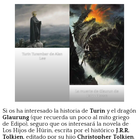
Turin Turambar de Alan
Lee
La muerte de Glaurun de
John Howe
Si os ha interesado la historia de
Turin
y el dragón
Glaurung
(que recuerda un poco al mito griego
de Edipo), seguro que os interesará la novela de
Los Hijos de Húrin, escrita por el histórico
J.R.R.
Tolkien
, editado por su hijo
Christopher
Tolkien
.