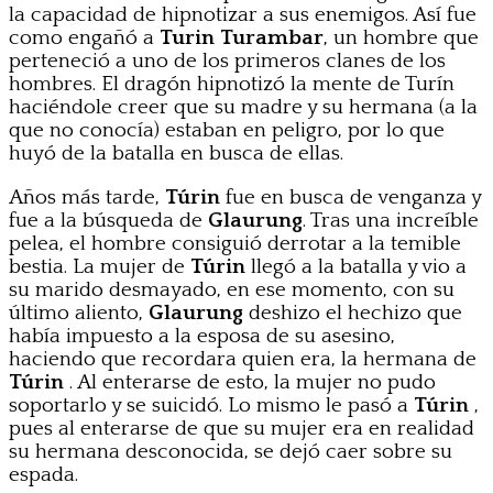
la capacidad de hipnotizar a sus enemigos. Así fue
como engañó a
Turin Turambar
, un hombre que
perteneció a uno de los primeros clanes de los
hombres. El dragón hipnotizó la mente de Turín
haciéndole creer que su madre y su hermana (a la
que no conocía) estaban en peligro, por lo que
huyó de la batalla en busca de ellas.
Años más tarde,
Túrin
fue en busca de venganza y
fue a la búsqueda de
Glaurung
. Tras una increíble
pelea, el hombre consiguió derrotar a la temible
bestia. La mujer de
Túrin
llegó a la batalla y vio a
su marido desmayado, en ese momento, con su
último aliento,
Glaurung
deshizo el hechizo que
había impuesto a la esposa de su asesino,
haciendo que recordara quien era, la hermana de
Túrin
. Al enterarse de esto, la mujer no pudo
soportarlo y se suicidó. Lo mismo le pasó a
Túrin
,
pues al enterarse de que su mujer era en realidad
su hermana desconocida, se dejó caer sobre su
espada.