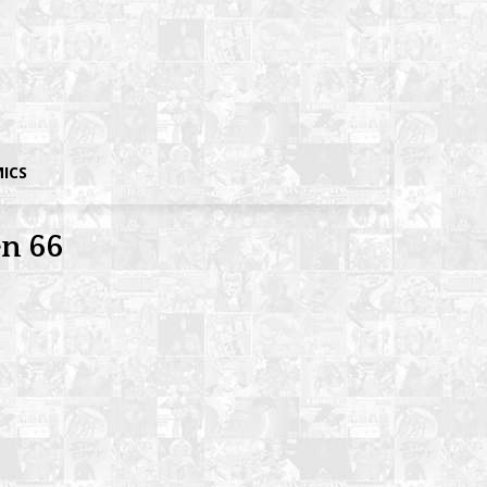
MICS
en 66