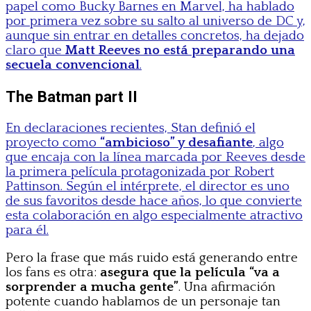
papel como Bucky Barnes en Marvel, ha hablado
por primera vez sobre su salto al universo de DC y,
aunque sin entrar en detalles concretos, ha dejado
claro que
Matt Reeves no está preparando una
secuela convencional
.
The Batman part II
En declaraciones recientes, Stan definió el
proyecto como
“ambicioso” y desafiante
, algo
que encaja con la línea marcada por Reeves desde
la primera película protagonizada por Robert
Pattinson. Según el intérprete, el director es uno
de sus favoritos desde hace años, lo que convierte
esta colaboración en algo especialmente atractivo
para él.
Pero la frase que más ruido está generando entre
los fans es otra:
asegura que la película “va a
sorprender a mucha gente”
. Una afirmación
potente cuando hablamos de un personaje tan