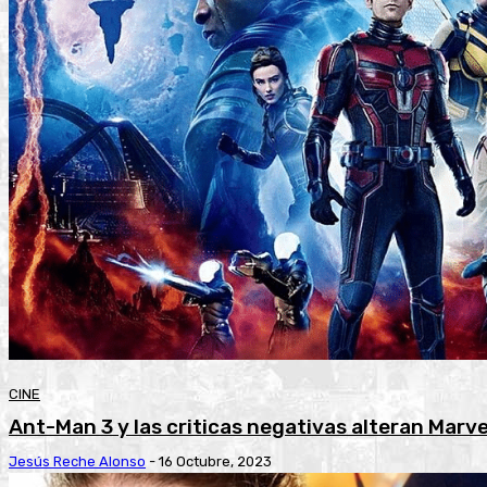
CINE
Ant-Man 3 y las criticas negativas alteran Marve
Jesús Reche Alonso
-
16 Octubre, 2023