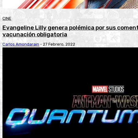
CINE
Evangeline Lilly genera polémica por sus coment
vacunación obligatoria
Carlos Amondarain
-
27 Febrero, 2022