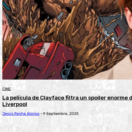
CINE
La película de Clayface filtra un spoiler enorme 
Liverpool
Jesús Reche Alonso
-
9 Septiembre, 2025