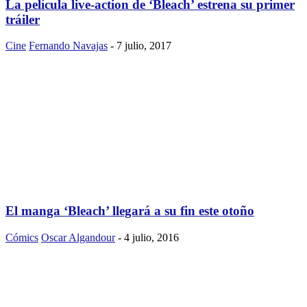
La película live-action de ‘Bleach’ estrena su primer
tráiler
Cine
Fernando Navajas
-
7 julio, 2017
El manga ‘Bleach’ llegará a su fin este otoño
Cómics
Oscar Algandour
-
4 julio, 2016