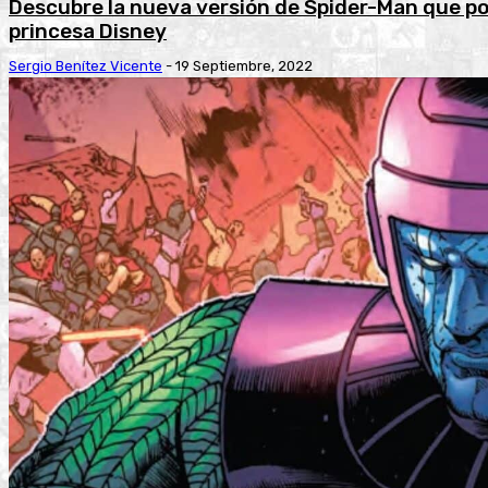
Descubre la nueva versión de Spider-Man que pod
princesa Disney
Sergio Benítez Vicente
-
19 Septiembre, 2022