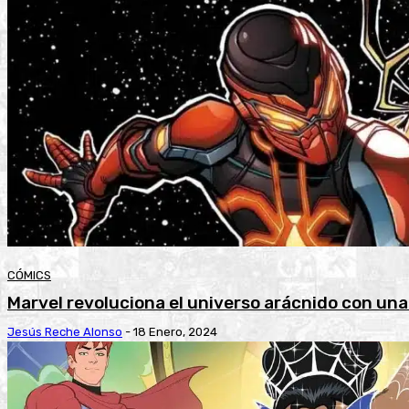
CÓMICS
Marvel revoluciona el universo arácnido con una
Jesús Reche Alonso
-
18 Enero, 2024