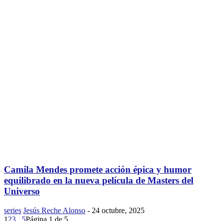
Camila Mendes promete acción épica y humor
equilibrado en la nueva película de Masters del
Universo
series
Jesús Reche Alonso
-
24 octubre, 2025
1
2
3
...
5
Página 1 de 5