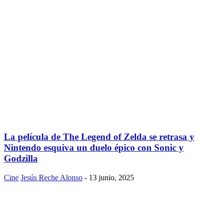
La película de The Legend of Zelda se retrasa y
Nintendo esquiva un duelo épico con Sonic y
Godzilla
Cine
Jesús Reche Alonso
-
13 junio, 2025