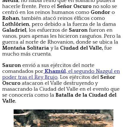
Media
, no había reino que en solitario pudiera
hacerle frente. Pero el
Señor Oscuro
no solo se
centró en los reinos humanos como
Gondor
o
Rohan
, también atacó reinos élficos como
Lothlórien
, pero debido a la fuerza de la dama
Galadriel
, los esfuerzos de
Sauron
fueron en
vanos, pues apenas les hicieron rasguños. Pero la
guerra al norte de Rhovanion, donde se ubica la
Montaña Solitaria
y la
Ciudad del Valle,
fue
mucho más cruenta.
Sauron
envió a sus ejércitos del norte
comandados por
Khamûl
, el segundo Nazgul en
poder tras el Rey Brujo
. Los ejércitos del
Señor
Oscuro
atacaron el Valle destruyendo y
masacrando la Ciudad del Valle en el evento que
se conocería como la
Batalla de la Ciudad del
Valle.