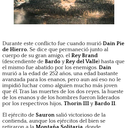
Durante este conflicto fue cuando murió
Dain Pie
de Hierro.
Se dice que permaneció junto al
cuerpo de su gran amigo, el
Rey Brand
(descendiente de
Bardo
y
Rey del Valle
) hasta que
el mismo fue abatido por los enemigos.
Dain
murió a la edad de 252 años, una edad bastante
avanzada para los enanos, pero aun así eso no le
impidió luchar como alguien mucho más joven
que él. Tras las muertes de los dos reyes, la hueste
de los enanos y de los hombres fueron liderados
por los respectivos hijos,
Thorin III
y
Bardo II
.
El ejército de
Sauron
salió victorioso de la
contienda, aunque los ejércitos del bien se
retiraron a la
Montaña Solitaria
, donde