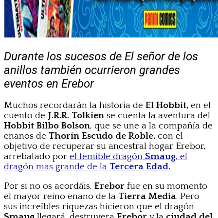
Durante los sucesos de El señor de los
anillos también ocurrieron grandes
eventos en Erebor
Muchos recordarán la historia de
El Hobbit,
en el
cuento de
J.R.R. Tolkien
se cuenta la aventura del
Hobbit Bilbo Bolson
, que se une a la compañía de
enanos de
Thorin Escudo de Roble,
con el
objetivo de recuperar su ancestral hogar Erebor,
arrebatado por
el temible dragón
Smaug
, el
dragón mas grande de la
Tercera Edad
.
Por si no os acordáis,
Erebor
fue en su momento
el mayor reino enano de la
Tierra Media
. Pero
sus increíbles riquezas hicieron que el dragón
Smaug
llegará, destruyera
Erebor
y la
ciudad del