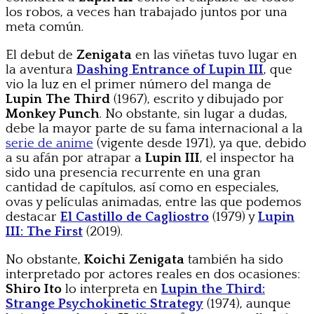
los robos, a veces han trabajado juntos por una
meta común.
El debut de
Zenigata
en las viñetas tuvo lugar en
la aventura
Dashing Entrance of Lupin III
, que
vio la luz en el primer número del manga de
Lupin The Third
(1967), escrito y dibujado por
Monkey Punch
. No obstante, sin lugar a dudas,
debe la mayor parte de su fama internacional a la
serie de anime
(vigente desde 1971), ya que, debido
a su afán por atrapar a
Lupin III
, el inspector ha
sido una presencia recurrente en una gran
cantidad de capítulos, así como en especiales,
ovas y películas animadas, entre las que podemos
destacar
El Castillo de Cagliostro
(1979) y
Lupin
III: The First
(2019).
No obstante,
Koichi Zenigata
también ha sido
interpretado por actores reales en dos ocasiones:
Shiro Ito
lo interpreta en
Lupin the Third:
Strange Psychokinetic Strategy
(1974), aunque