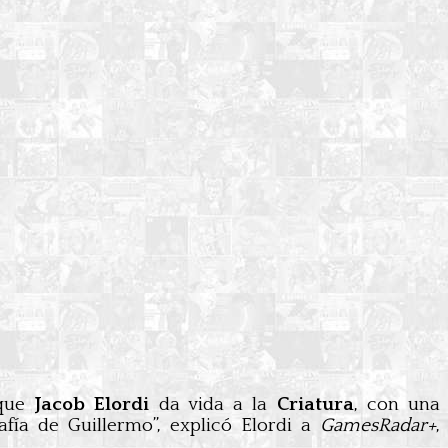
 que
Jacob Elordi
da vida a la
Criatura
, con una
fía de Guillermo”, explicó Elordi a
GamesRadar+
,