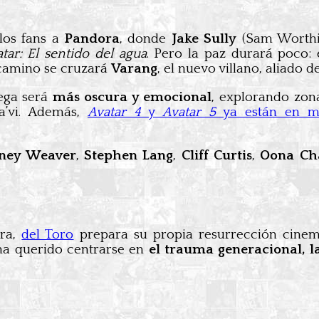
 los fans a
Pandora
, donde
Jake Sully
(Sam Worthi
tar: El sentido del agua
. Pero la paz durará poco: 
u camino se cruzará
Varang
, el nuevo villano, aliado 
rega será
más oscura y emocional
, explorando zon
a’vi. Además,
Avatar 4
y
Avatar 5
ya están en ma
rney Weaver
,
Stephen Lang
,
Cliff Curtis
,
Oona Ch
ora,
del Toro
prepara su propia resurrección cine
 ha querido centrarse en
el trauma generacional, l