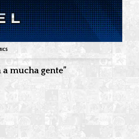
MICS
á a mucha gente”