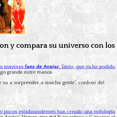
ron y compara su universo con los
los mayores
fans de Avatar
. Tanto, que ya ha podido
algo grande entre manos.
ue va a sorprender a mucha gente”, confesó del
y pocos estadounidenses han creado una mitología