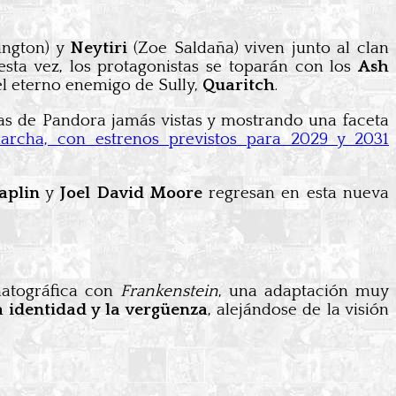
ngton) y
Neytiri
(Zoe Saldaña) viven junto al clan
esta vez, los protagonistas se toparán con los
Ash
del eterno enemigo de Sully,
Quaritch
.
as de Pandora jamás vistas y mostrando una faceta
rcha, con estrenos previstos para 2029 y 2031
aplin
y
Joel David Moore
regresan en esta nueva
matográfica con
Frankenstein
, una adaptación muy
a identidad y la vergüenza
, alejándose de la visión