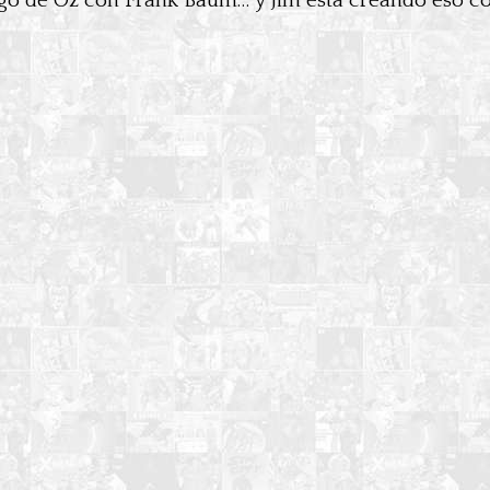
ago de Oz con Frank Baum… y Jim está creando eso co