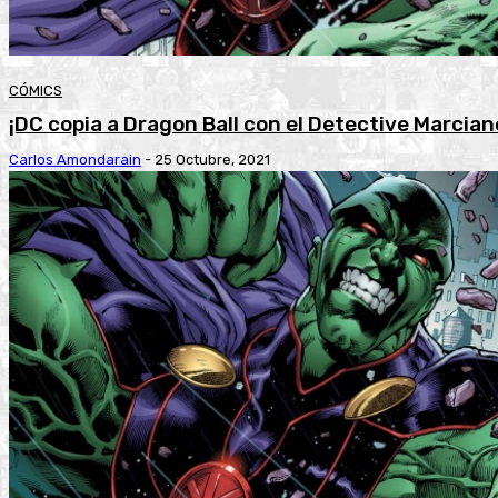
CÓMICS
¡DC copia a Dragon Ball con el Detective Marcian
Carlos Amondarain
-
25 Octubre, 2021