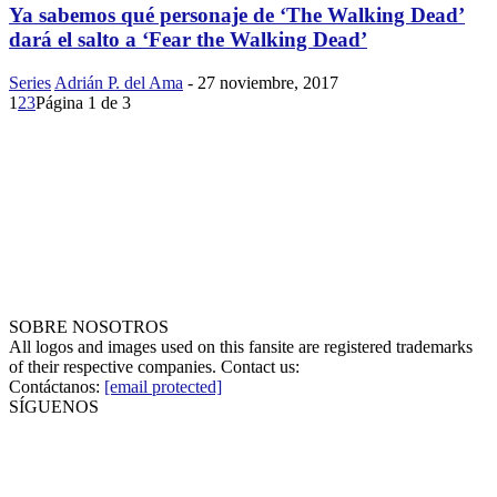
Ya sabemos qué personaje de ‘The Walking Dead’
dará el salto a ‘Fear the Walking Dead’
Series
Adrián P. del Ama
-
27 noviembre, 2017
1
2
3
Página 1 de 3
SOBRE NOSOTROS
All logos and images used on this fansite are registered trademarks
of their respective companies. Contact us:
Contáctanos:
[email protected]
SÍGUENOS