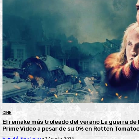
CINE
El remake más troleado del verano La guerra de 
Prime Video a pesar de su 0% en Rotten Tomato
Miguel Á. Fernández
-
7 Agosto, 2025