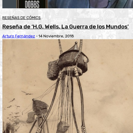
RESEÑAS DE CÓMICS
Reseña de ‘H.G. Wells. La Guerra de los Mundos’
Arturo Fernández
-
14 Noviembre, 2018