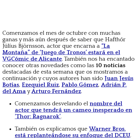
Comenzamos el mes de octubre con muchas
ganas y más aún después de saber que Hafthór
Júlíus Björnsson, actor que encarna a
“La
Montaña” de ‘Juego de Tronos’ estará en el
VGCómic de Alicante
. También nos ha encantado
conocer otras novedades como las
10 noticias
destacadas de esta semana que os mostramos a
continuación y cuyos autores han sido
Juan Jesús
Botías
,
Ezequiel Ruiz
,
Pablo Gómez
,
Adrián P.
del Ama
y
Arturo Fernández
.
Comenzamos desvelando el
nombre del
actor que tendrá un cameo inesperado en
‘Thor: Ragnarok’
.
También os explicamos que
Warner Bros.
está replanteándose su enfoque del DCEU
.