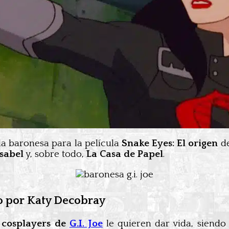
a baronesa para la película
Snake Eyes: El origen
de
Isabel
y, sobre todo,
La Casa de Papel
.
do por Katy Decobray
s
cosplayers de
G.I. Joe
le quieren dar vida, siend