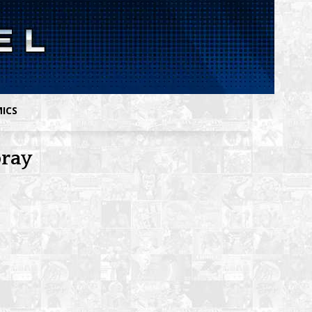
MICS
bray