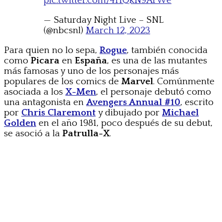
pic.twitter.com/4HQkN9AfWe
— Saturday Night Live – SNL
(@nbcsnl)
March 12, 2023
Para quien no lo sepa,
Rogue
, también conocida
como
Picara
en
España
, es una de las mutantes
más famosas y uno de los personajes más
populares de los comics de
Marvel
. Comúnmente
asociada a los
X-Men
, el personaje debutó como
una antagonista en
Avengers Annual #10
, escrito
por
Chris Claremont
y dibujado por
Michael
Golden
en el año 1981, poco después de su debut,
se asoció a la
Patrulla-X
.