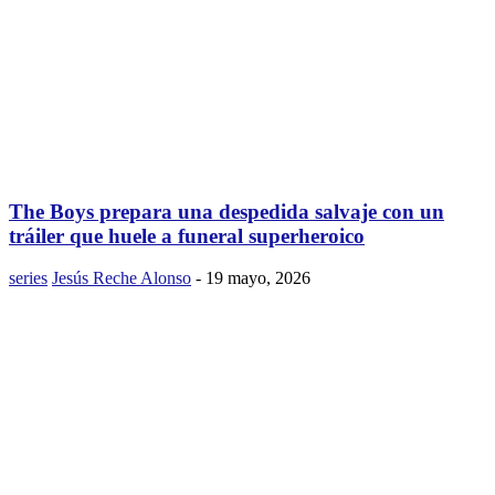
The Boys prepara una despedida salvaje con un
tráiler que huele a funeral superheroico
series
Jesús Reche Alonso
-
19 mayo, 2026