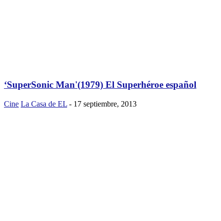
‘SuperSonic Man'(1979) El Superhéroe español
Cine
La Casa de EL
-
17 septiembre, 2013