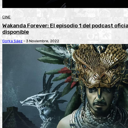
CINE
Wakanda Forever: El episodio 1 del podcast ofici
disponible
Gorka Sáez
-
3 Noviembre, 2022