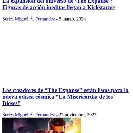
La expansión del universo de ‘The Expanse’:
Figuras de acción inéditas llegan a Kickstarter
Series
Miguel Á. Fernández
-
5 marzo, 2024
Los creadores de “The Expanse” están listos para la
nueva odisea cósmica “La Misericordia de los
Dioses”
Series
Miguel Á. Fernández
-
27 noviembre, 2023