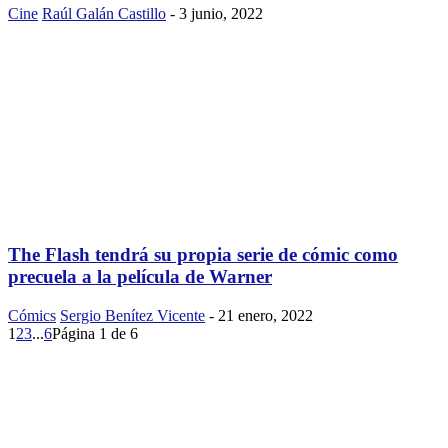
Cine
Raúl Galán Castillo
-
3 junio, 2022
The Flash tendrá su propia serie de cómic como
precuela a la película de Warner
Cómics
Sergio Benítez Vicente
-
21 enero, 2022
1
2
3
...
6
Página 1 de 6